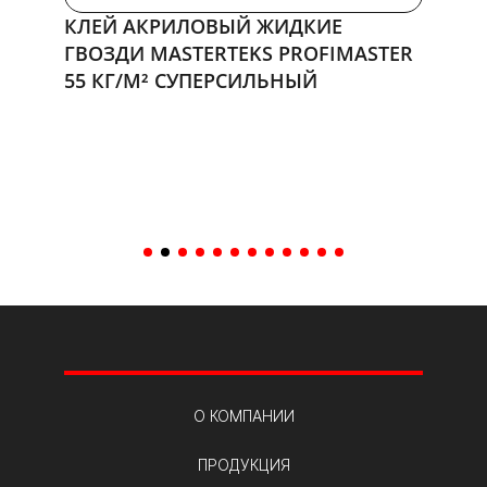
КЛЕЙ АКРИЛОВЫЙ ЖИДКИЕ
КЛЕЙ
ASTER
ГВОЗДИ MASTERTEKS PROFIMASTER
ГВОЗД
55 КГ/М² СУПЕРСИЛЬНЫЙ
110 К
0 руб.
0 руб.
В корзину
В кор
О КОМПАНИИ
ПРОДУКЦИЯ