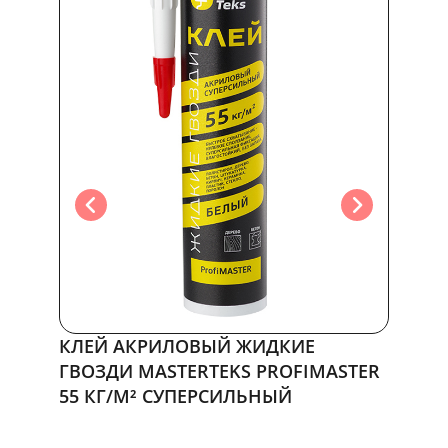
КЛЕЙ АКРИЛОВЫЙ ЖИДКИЕ
КЛЕЙ
ASTER
ГВОЗДИ MASTERTEKS PROFIMASTER
ГВОЗД
55 КГ/М² СУПЕРСИЛЬНЫЙ
110 К
0 руб.
0 руб.