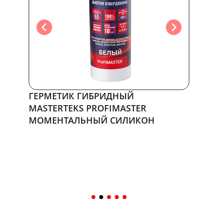
ГЕРМЕТИК ГИБРИДНЫЙ
ГЕРМ
MASTERTEKS PROFIMASTER
MASTE
МОМЕНТАЛЬНЫЙ СИЛИКОН
ФАСА
0 руб.
0 руб.
В корзину
В кор