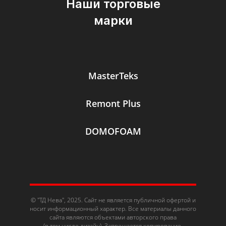
Наши торговые
марки
MasterTeks
Remont Plus
DOMOFOAM
© "ТД Нева", 2025. Сайт не является публичной офертой и
носит информационный характер. Все материалы данного
сайта являются объектами авторского права
(в том числе дизайн). Запрещается копирование,